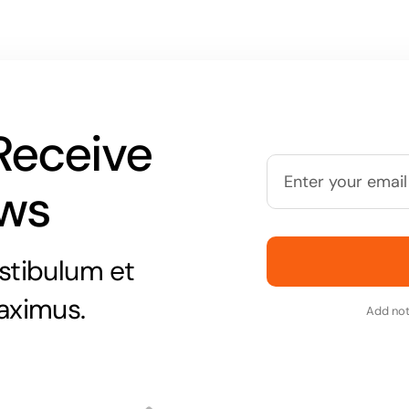
Receive
Email
ews
stibulum et
aximus.
Add not