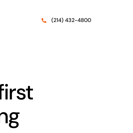
(214) 432-4800
irst
ng