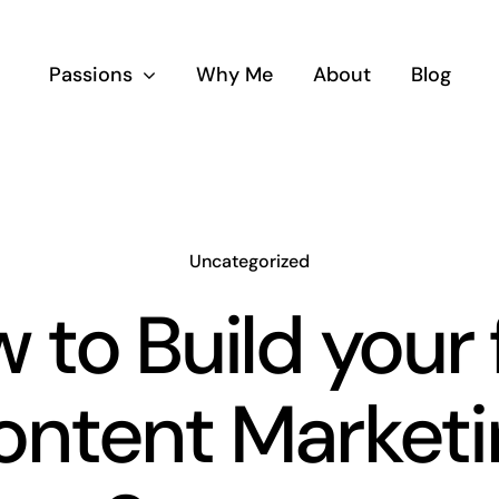
Passions
Why Me
About
Blog
Uncategorized
 to Build your f
ontent Marketi