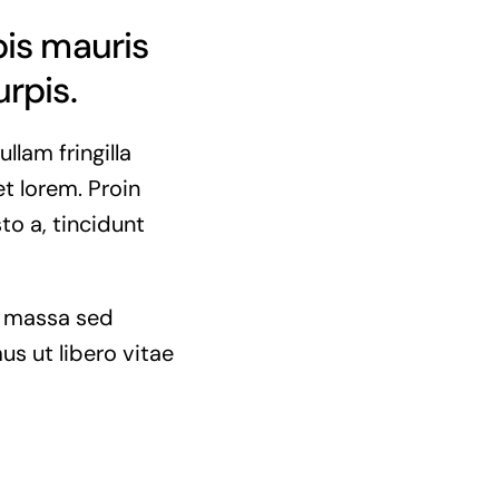
pis mauris
urpis.
llam fringilla
et lorem. Proin
to a, tincidunt
la massa sed
us ut libero vitae