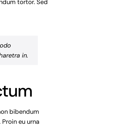
endum tortor. Sed
modo
aretra in.
ictum
e non bibendum
 Proin eu urna