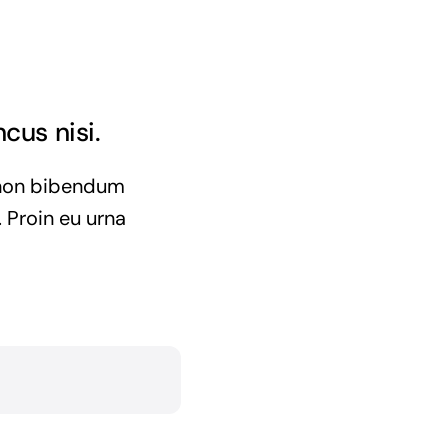
cus nisi.
e non bibendum
 Proin eu urna