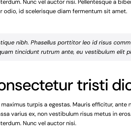
interdum. Nunc vel auctor nisi. Pellentesque a bib
r odio, id scelerisque diam fermentum sit amet.
istique nibh. Phasellus porttitor leo id risus com
quam tincidunt rutrum ante, eu vestibulum elit ph
onsectetur tristi d
 maximus turpis a egestas. Mauris efficitur, ant
ssa varius ex, non vestibulum risus metus in eros.
nterdum. Nunc vel auctor nisi.