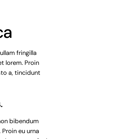
ca
llam fringilla
et lorem. Proin
to a, tincidunt
.
e non bibendum
 Proin eu urna